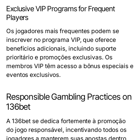
Exclusive VIP Programs for Frequent
Players
Os jogadores mais frequentes podem se
inscrever no programa VIP, que oferece
benefícios adicionais, incluindo suporte
prioritário e promoções exclusivas. Os
membros VIP têm acesso a bônus especiais e
eventos exclusivos.
Responsible Gambling Practices on
136bet
A 136bet se dedica fortemente à promoção
do jogo responsável, incentivando todos os
jogadores a manterem suas apostas dentro