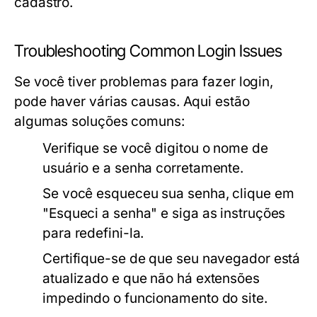
cadastro.
Troubleshooting Common Login Issues
Se você tiver problemas para fazer login,
pode haver várias causas. Aqui estão
algumas soluções comuns:
Verifique se você digitou o nome de
usuário e a senha corretamente.
Se você esqueceu sua senha, clique em
"Esqueci a senha" e siga as instruções
para redefini-la.
Certifique-se de que seu navegador está
atualizado e que não há extensões
impedindo o funcionamento do site.