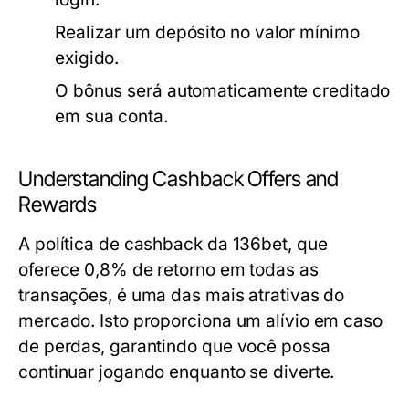
Realizar um depósito no valor mínimo
exigido.
O bônus será automaticamente creditado
em sua conta.
Understanding Cashback Offers and
Rewards
A política de cashback da 136bet, que
oferece 0,8% de retorno em todas as
transações, é uma das mais atrativas do
mercado. Isto proporciona um alívio em caso
de perdas, garantindo que você possa
continuar jogando enquanto se diverte.