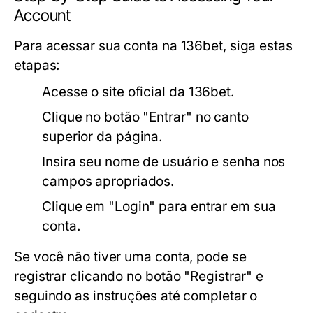
Account
Para acessar sua conta na 136bet, siga estas
etapas:
Acesse o site oficial da 136bet.
Clique no botão "Entrar" no canto
superior da página.
Insira seu nome de usuário e senha nos
campos apropriados.
Clique em "Login" para entrar em sua
conta.
Se você não tiver uma conta, pode se
registrar clicando no botão "Registrar" e
seguindo as instruções até completar o