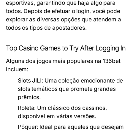
esportivas, garantindo que haja algo para
todos. Depois de efetuar o login, você pode
explorar as diversas opções que atendem a
todos os tipos de apostadores.
Top Casino Games to Try After Logging In
Alguns dos jogos mais populares na 136bet
incluem:
Slots JILI:
Uma coleção emocionante de
slots temáticos que promete grandes
prêmios.
Roleta:
Um clássico dos cassinos,
disponível em várias versões.
Pôquer:
Ideal para aqueles que desejam