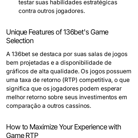
testar suas habilidades estratégicas
contra outros jogadores.
Unique Features of 136bet's Game
Selection
A 136bet se destaca por suas salas de jogos
bem projetadas e a disponibilidade de
gráficos de alta qualidade. Os jogos possuem
uma taxa de retorno (RTP) competitiva, o que
significa que os jogadores podem esperar
melhor retorno sobre seus investimentos em
comparação a outros cassinos.
How to Maximize Your Experience with
Game RTP