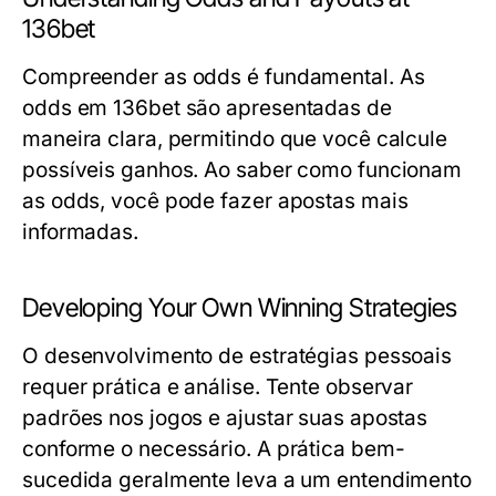
136bet
Compreender as odds é fundamental. As
odds em 136bet são apresentadas de
maneira clara, permitindo que você calcule
possíveis ganhos. Ao saber como funcionam
as odds, você pode fazer apostas mais
informadas.
Developing Your Own Winning Strategies
O desenvolvimento de estratégias pessoais
requer prática e análise. Tente observar
padrões nos jogos e ajustar suas apostas
conforme o necessário. A prática bem-
sucedida geralmente leva a um entendimento